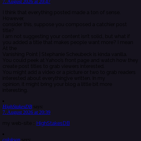
7. August 2026 at 20:47
I think that everything posted made a ton of sense.
However,
consider this, suppose you composed a catchier post
title?
I am not suggesting your content isn’t solid., but what if
you added a title that makes people want more? I mean
At the
Vanishing Point | Stephanie Scheubeck is kinda vanilla.
You could peek at Yahoo’s front page and watch how they
create post titles to grab viewers interested.
You might add a video or a picture or two to grab readers
interested about everything’ve written. In my
opinion, it might bring your blog a little bit more
interesting.
HighStakesDB
says:
7. August 2026 at 20:39
my web-site ::
HighStakesDB
coloksgp
says: