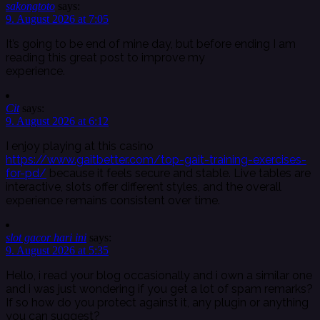
sakongtoto
says:
9. August 2026 at 7:05
It’s going to be end of mine day, but before ending I am
reading this great post to improve my
experience.
Cit
says:
9. August 2026 at 6:12
I enjoy playing at this casino
https://www.gaitbetter.com/top-gait-training-exercises-
for-pd/
because it feels secure and stable. Live tables are
interactive, slots offer different styles, and the overall
experience remains consistent over time.
slot gacor hari ini
says:
9. August 2026 at 5:35
Hello, i read your blog occasionally and i own a similar one
and i was just wondering if you get a lot of spam remarks?
If so how do you protect against it, any plugin or anything
you can suggest?