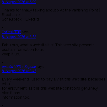
8. August 2026 at 6:09
Thanks for finally talking about > At the Vanishing Point |
Stephanie
Scheubeck < Liked it!
ToDesk下载
says:
8. August 2026 at 3:58
Fabulous, what a website it is! This web site presents
useful information to us,
keep it up.
аренда VPS в Европе
says:
8. August 2026 at 3:45
Every weekend i used to pay a visit this web site, because i
wish
for enjoyment, as this this website conations genuinely
nice funny
information too.