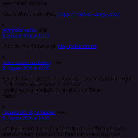
ценителей спорта.
Also visit my web-site …
https://melbet-ube93.cfd/
play poker online
says:
8. August 2026 at 11:13
Stop by my homepage:
play poker online
online casino vocabulary
says:
8. August 2026 at 10:38
Excellent web site you have here.. It’s difficult to find high-
quality writing like yours nowadays.
I really appreciate individuals like you! Take
care!!
справка 003-В/у в Москве
says:
8. August 2026 at 10:08
I really like what you guys are up too. Such clever work
and exposure! Keep up the fantastic works guys I’ve