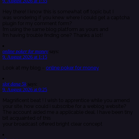
9. August 2026 at 1:35
Hey there! I know this is somewhat off topic but I
was wondering if you knew where I could get a captcha
plugin for my comment form?
I’m using the same blog platform as yours and
I’m having trouble finding one? Thanks a lot!
online poker for money
says:
9. August 2026 at 1:15
Look at my blog –
online poker for money
slot dana 5k
says:
9. August 2026 at 0:25
Magnificent beat ! I wish to apprentice while you amend
your site, how could i subscribe for a weblog website?
The account aided me a applicable deal. I have been tiny
bit acquainted of this
your broadcast offered bright clear concept