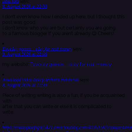
situs toto
says:
8. August 2026 at 22:58
I don’t even know how I ended up here, but I thought this
post was good.
I don’t know who you are but certainly you are going
to a famous blogger if you aren’t already 😉 Cheers!
Evoplay games – play for real money
says:
8. August 2026 at 22:46
my website:
Evoplay games – play for real money
download video bokep terbaru indonesia
says:
8. August 2026 at 22:39
Piece of writing writing is also a fun, if you be acquainted
with
after that you can write or else it is complicated to
write.
https://remingtonfsgs65421.creacionblog.com/42361582/comprehensi