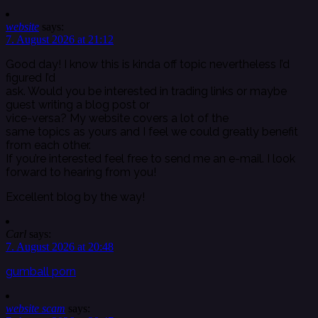
website
says:
7. August 2026 at 21:12
Good day! I know this is kinda off topic nevertheless I’d
figured I’d
ask. Would you be interested in trading links or maybe
guest writing a blog post or
vice-versa? My website covers a lot of the
same topics as yours and I feel we could greatly benefit
from each other.
If you’re interested feel free to send me an e-mail. I look
forward to hearing from you!
Excellent blog by the way!
Carl
says:
7. August 2026 at 20:48
gumball porn
website scam
says: