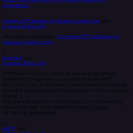
page=about
Complete RTP database for Hacksaw Gaming slots
says:
9. August 2026 at 2:01
Also visit my web blog –
Complete RTP database for
Hacksaw Gaming slots
agen togel
says:
9. August 2026 at 1:38
With havin so much content do you ever run into any
problems of plagorism or copyright infringement?
My site has a lot of exclusive content I’ve either authored
myself or outsourced but it looks like a lot of it is popping
it up all
over the web without my permission. Do you know any
solutions to help stop content from being ripped
off? I’d truly appreciate it.
slot777
says: