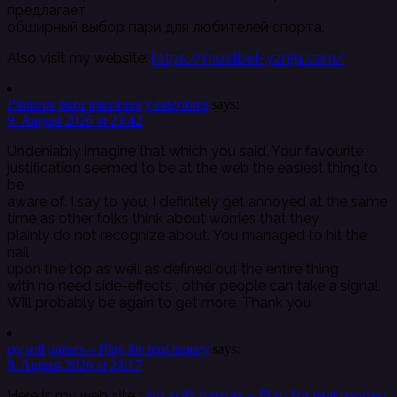
предлагает
обширный выбор пари для любителей спорта.
Also visit my website:
https://mostbet-yzh51.cam/
Pinturas para interiores y exteriores
says:
9. August 2026 at 23:42
Undeniably imagine that which you said. Your favourite
justification seemed to be at the web the easiest thing to
be
aware of. I say to you, I definitely get annoyed at the same
time as other folks think about worries that they
plainly do not recognize about. You managed to hit the
nail
upon the top as well as defined out the entire thing
with no need side-effects , other people can take a signal.
Will probably be again to get more. Thank you
pg soft games – Play for real money
says:
9. August 2026 at 23:17
Here is my web site ::
pg soft games – Play for real money