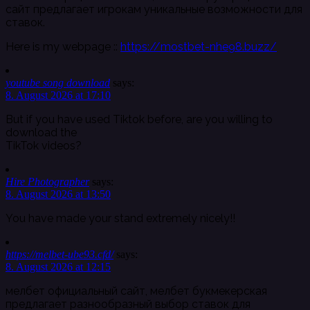
сайт предлагает игрокам уникальные возможности для
ставок.
Here is my webpage ::
https://mostbet-nhe98.buzz/
youtube song download
says:
8. August 2026 at 17:10
But if you have used Tiktok before, are you willing to
download the
TikTok videos?
Hire Photographer
says:
8. August 2026 at 13:50
You have made your stand extremely nicely!!
https://melbet-ube93.cfd/
says:
8. August 2026 at 12:15
мелбет официальный сайт, мелбет букмекерская
предлагает разнообразный выбор ставок для